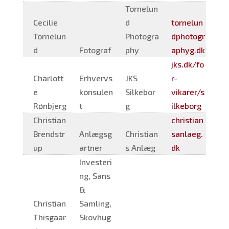
Tornelun
Cecilie
d
tornelun
Tornelun
Photogra
dphotogr
d
Fotograf
phy
aphyg.dk
jks.dk/fo
Charlott
Erhvervs
JKS
r-
e
konsulen
Silkebor
vikarer/s
Rønbjerg
t
g
ilkeborg
Christian
christian
Brendstr
Anlægsg
Christian
sanlaeg.
up
artner
s Anlæg
dk
Investeri
ng, Sans
&
Christian
Samling,
Thisgaar
Skovhug