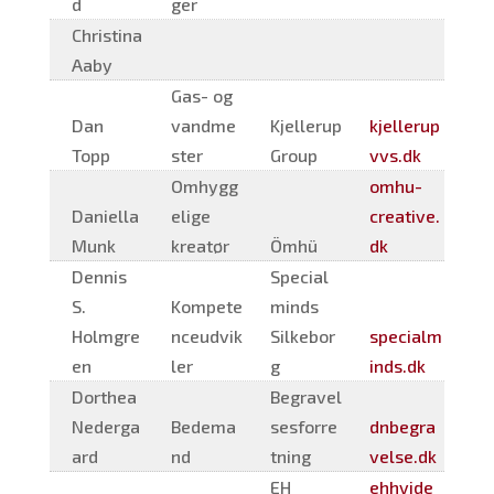
d
ger
Christina
Aaby
Gas- og
Dan
vandme
Kjellerup
kjellerup
Topp
ster
Group
vvs.dk
Omhygg
omhu-
Daniella
elige
creative.
Munk
kreatør
Ömhü
dk
Dennis
Special
S.
Kompete
minds
Holmgre
nceudvik
Silkebor
specialm
en
ler
g
inds.dk
Dorthea
Begravel
Nederga
Bedema
sesforre
dnbegra
ard
nd
tning
velse.dk
EH
ehhvide