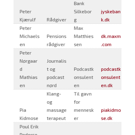
Bank
Peter
Silkebor
jyskeban
Kjærulf
Rådgiver
g
k.dk
Peter
Max
Michaels
Pensions
Matthies
dk.maxm
en
rådgiver
sen
.com
Peter
Nørgaar
Journalis
d
t og
Podcastk
podcastk
Mathias
podcast
onsulent
onsulent
en
nørd
en
en.dk
Klang-
Til gavn
og
for
Pia
massage
mennesk
piakidmo
Kidmose
terapeut
er
se.dk
Poul Erik
Pederse