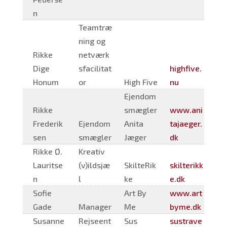
n
Teamtræ
ning og
Rikke
netværk
Dige
sfacilitat
highfive.
Honum
or
High Five
nu
Ejendom
Rikke
smægler
www.ani
Frederik
Ejendom
Anita
tajaeger.
sen
smægler
Jæger
dk
Rikke Ø.
Kreativ
Lauritse
(v)ildsjæ
SkilteRik
skilterikk
n
l
ke
e.dk
Sofie
Art By
www.art
Gade
Manager
Me
byme.dk
Susanne
Rejseent
Sus
sustrave