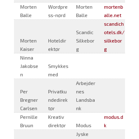
Morten
Wordpre
Morten
mortenb
Balle
ss-nørd
Balle
alle.net
scandich
Scandic
otels.dk/
Morten
Hoteldir
Silkebor
silkebor
Kaiser
ektør
g
g
Ninna
Jakobse
Smykkes
n
med
Arbejder
Per
Privatku
nes
Bregner
ndedirek
Landsba
Carlsen
tør
nk
Pernille
Kreativ
modus.d
Bruun
direktør
Modus
k
Jyske