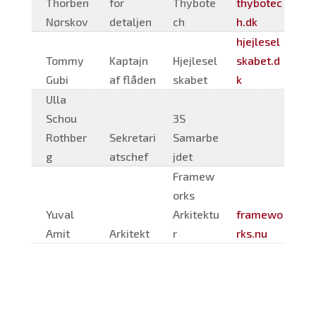
Thorben
for
Thybote
thybotec
Nørskov
detaljen
ch
h.dk
hjejlesel
Tommy
Kaptajn
Hjejlesel
skabet.d
Gubi
af flåden
skabet
k
Ulla
Schou
3S
Rothber
Sekretari
Samarbe
g
atschef
jdet
Framew
orks
Yuval
Arkitektu
framewo
Amit
Arkitekt
r
rks.nu