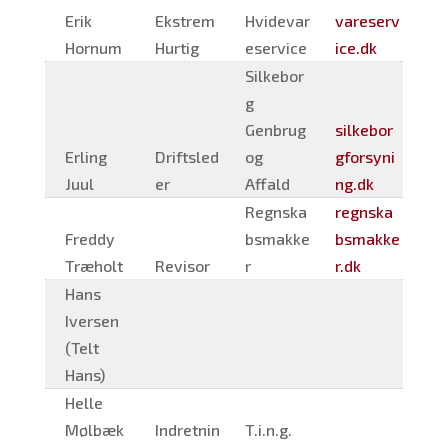
Erik
Ekstrem
Hvidevar
vareserv
Hornum
Hurtig
eservice
ice.dk
Silkebor
g
Genbrug
silkebor
Erling
Driftsled
og
gforsyni
Juul
er
Affald
ng.dk
Regnska
regnska
Freddy
bsmakke
bsmakke
Træholt
Revisor
r
r.dk
Hans
Iversen
(Telt
Hans)
Helle
Mølbæk
Indretnin
T.i.n.g.