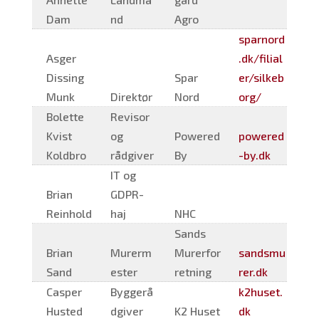
Dam
nd
Agro
sparnord
Asger
.dk/filial
Dissing
Spar
er/silkeb
Munk
Direktør
Nord
org/
Bolette
Revisor
Kvist
og
Powered
powered
Koldbro
rådgiver
By
-by.dk
IT og
Brian
GDPR-
Reinhold
haj
NHC
Sands
Brian
Murerm
Murerfor
sandsmu
Sand
ester
retning
rer.dk
Casper
Byggerå
k2huset.
Husted
dgiver
K2 Huset
dk