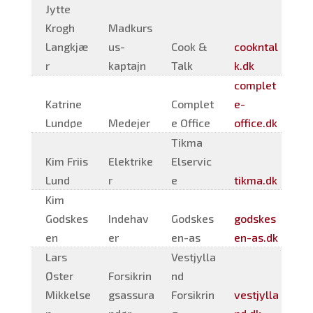
Jytte
Krogh
Madkurs
Langkjæ
us-
Cook &
cookntal
r
kaptajn
Talk
k.dk
complet
Katrine
Complet
e-
Lundøe
Medejer
e Office
office.dk
Tikma
Kim Friis
Elektrike
Elservic
Lund
r
e
tikma.dk
Kim
Godskes
Indehav
Godskes
godskes
en
er
en-as
en-as.dk
Lars
Vestjylla
Øster
Forsikrin
nd
Mikkelse
gsassura
Forsikrin
vestjylla