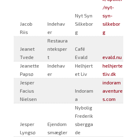
/nyt-
Nyt Syn
syn-
Jacob
Indehav
Silkebor
silkebor
Riis
er
g
g
Restaura
Jeanet
nteksper
Café
Tvede
t
Evald
evald.nu
Jeanette
Indehav
Helhjert
helhjerte
Papsø
er
et Liv
tliv.dk
Jesper
indoram
Facius
Indoram
aventure
Nielsen
a
s.com
Nybolig
Frederik
Jesper
Ejendom
sbergga
Lyngsø
smægler
de