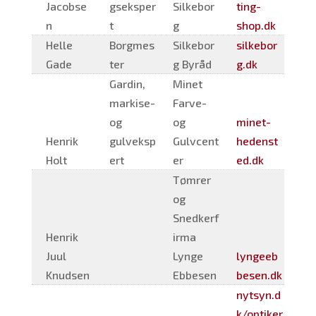
Jacobse
gseksper
Silkebor
ting-
n
t
g
shop.dk
Helle
Borgmes
Silkebor
silkebor
Gade
ter
g Byråd
g.dk
Gardin,
Minet
markise-
Farve-
og
og
minet-
Henrik
gulveksp
Gulvcent
hedenst
Holt
ert
er
ed.dk
Tømrer
og
Snedkerf
Henrik
irma
Juul
Lynge
lyngeeb
Knudsen
Ebbesen
besen.dk
nytsyn.d
k/optiker