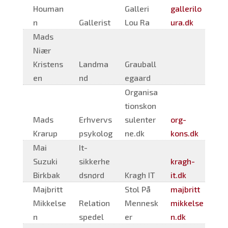
Houman
Galleri
gallerilo
n
Gallerist
Lou Ra
ura.dk
Mads
Niær
Kristens
Landma
Grauball
en
nd
egaard
Organisa
tionskon
Mads
Erhvervs
sulenter
org-
Krarup
psykolog
ne.dk
kons.dk
Mai
It-
Suzuki
sikkerhe
kragh-
Birkbak
dsnørd
Kragh IT
it.dk
Majbritt
Stol På
majbritt
Mikkelse
Relation
Mennesk
mikkelse
n
spedel
er
n.dk