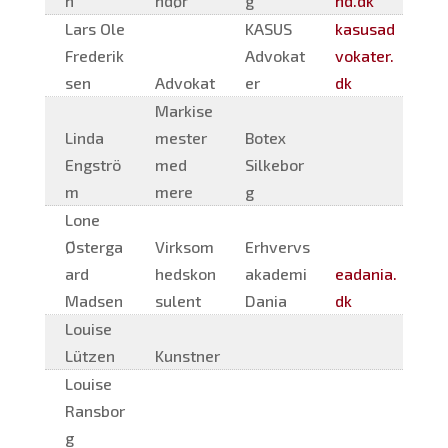
n
ndør
g
nd.dk
Lars Ole
KASUS
kasusad
Frederik
Advokat
vokater.
sen
Advokat
er
dk
Markise
Linda
mester
Botex
Engströ
med
Silkebor
m
mere
g
Lone
Østerga
Virksom
Erhvervs
ard
hedskon
akademi
eadania.
Madsen
sulent
Dania
dk
Louise
Lützen
Kunstner
Louise
Ransbor
g