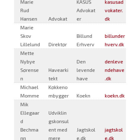
Marie
KASUS
kasusad
Rud
Advokat
vokater.
Hansen
Advokat
er
dk
Marie
Skov
Billund
billunder
Lillelund
Direktør
Erhverv
hverv.dk
Mette
Nybye
Den
denleve
Sørense
Havearki
levende
ndehave
n
tekt
have
.dk
Michael
Køkkeno
Momme
mbygger
Koekn
koekn.dk
Mik
Ellegaar
Udviklin
d
gskonsul
Bechma
ent med
Jagtskol
jagtskol
nn
mere
e.dk
e.dk