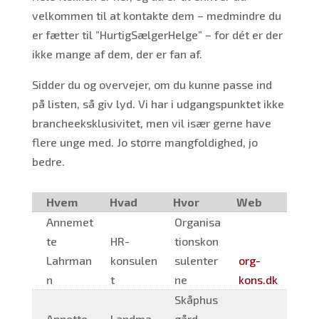
velkommen til at kontakte dem – medmindre du
er fætter til ”HurtigSælgerHelge” – for dét er der
ikke mange af dem, der er fan af.
Sidder du og overvejer, om du kunne passe ind
på listen, så giv lyd. Vi har i udgangspunktet ikke
brancheeksklusivitet, men vil især gerne have
flere unge med. Jo større mangfoldighed, jo
bedre.
Hvem
Hvad
Hvor
Web
Annemet
Organisa
te
HR-
tionskon
Lahrman
konsulen
sulenter
org-
n
t
ne
kons.dk
Skåphus
Annette
Landma
gård