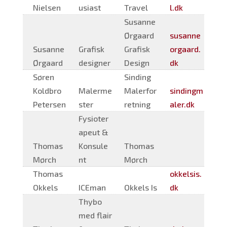
Nielsen
usiast
Travel
l.dk
Susanne
Ørgaard
susanne
Susanne
Grafisk
Grafisk
orgaard.
Ørgaard
designer
Design
dk
Søren
Sinding
Koldbro
Malerme
Malerfor
sindingm
Petersen
ster
retning
aler.dk
Fysioter
apeut &
Thomas
Konsule
Thomas
Mørch
nt
Mørch
Thomas
okkelsis.
Okkels
ICEman
Okkels Is
dk
Thybo
med flair